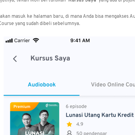
njutnya, tekan ikon bertuliskan
‘Kursus Saya’
yang ada di pojok
 akan masuk ke halaman baru, di mana Anda bisa mengakses A
Course yang sudah dibeli sebelumnya.