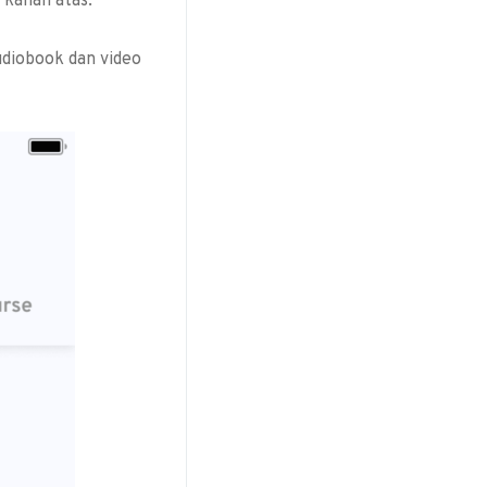
 kanan atas.
udiobook dan video