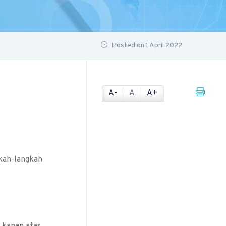
Posted on 1 April 2022
A-
A
A+
kah-langkah