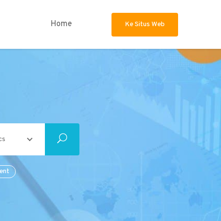
Home
Ke Situs Web
cs
ent