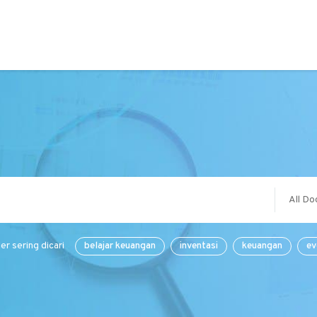
All Do
er sering dicari
belajar keuangan
inventasi
keuangan
ev