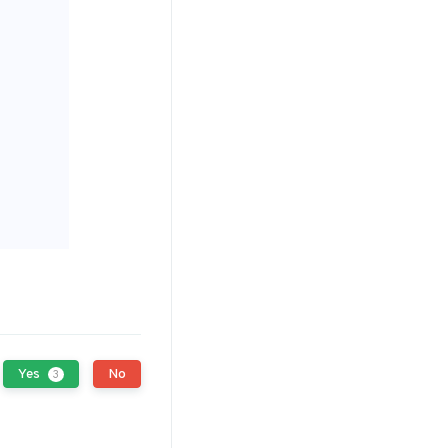
Yes
No
3