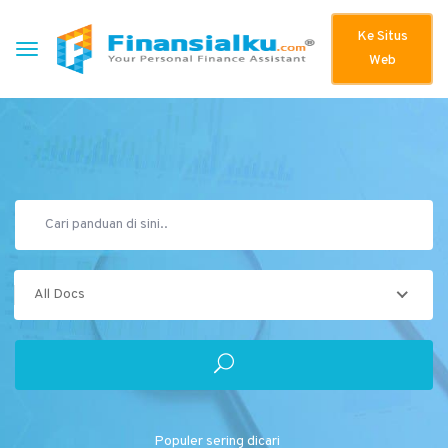
Ke Situs
Web
All Docs
Populer sering dicari