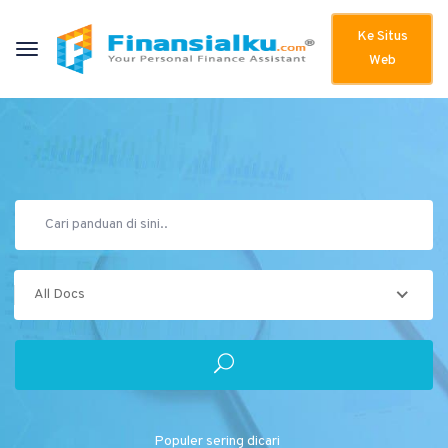
Ke Situs
Web
All Docs
Populer sering dicari