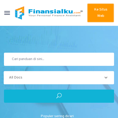
Ke Situs
Web
All Docs
Populer sering dicari