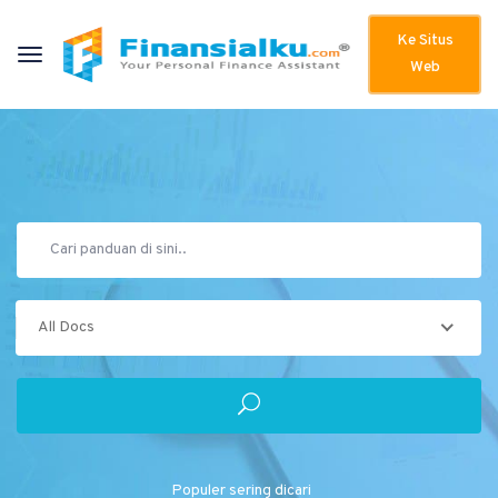
Ke Situs
Web
All Docs
Populer sering dicari